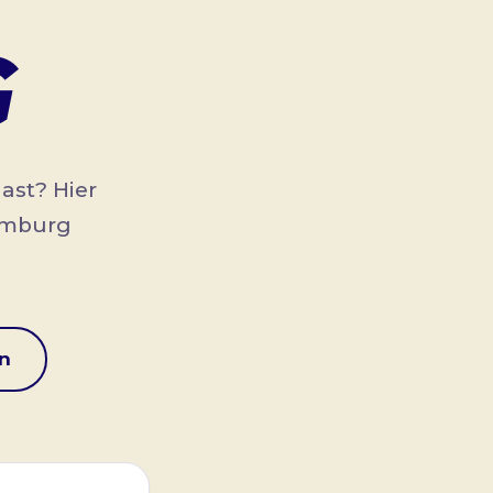
G
ast? Hier
Hamburg
n