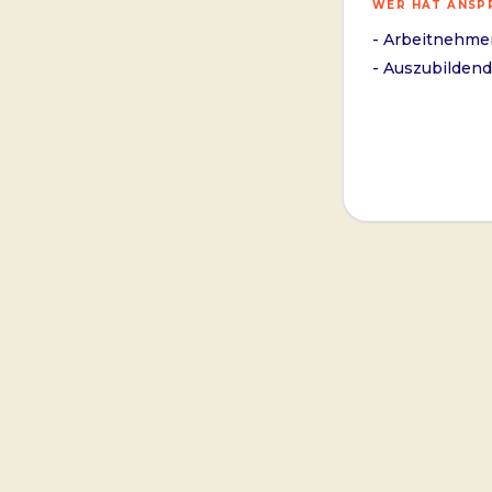
WER HAT ANSP
- Arbeitnehme
- Auszubilden