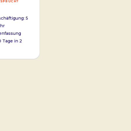
NSPRUCH?
schäftigung: 5
hr
enfassung
0 Tage in 2