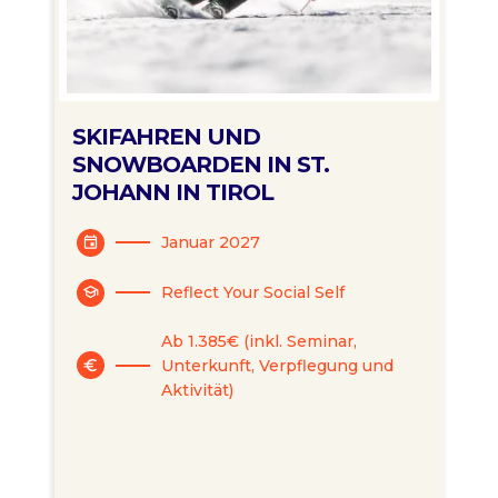
SKIFAHREN UND
SNOWBOARDEN IN ST.
JOHANN IN TIROL
Januar 2027
event
Reflect Your Social Self
school
Ab 1.385€ (inkl. Seminar,
Unterkunft, Verpflegung und
euro
Aktivität)