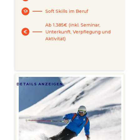
Soft Skills im Beruf
school
Ab 1.385€ (inkl. Seminar,
Unterkunft, Verpflegung und
euro
Aktivität)
DETAILS ANZEIGEN