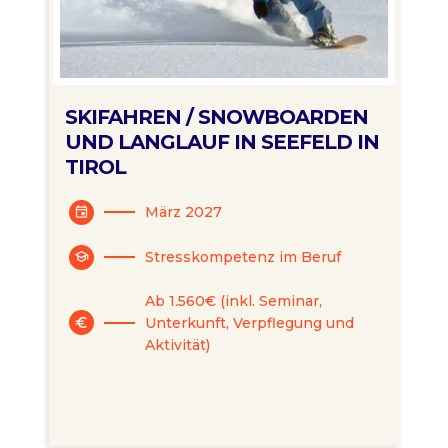
SKIFAHREN / SNOWBOARDEN
UND LANGLAUF IN SEEFELD IN
TIROL
März 2027
event
Stresskompetenz im Beruf
school
Ab 1.560€ (inkl. Seminar,
Unterkunft, Verpflegung und
euro
Aktivität)