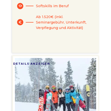
Softskills im Beruf
school
Ab 1.520€ (inkl.
Seminargebühr, Unterkunft,
euro
Verpflegung und Aktivität)
DETAILS ANZEIGEN