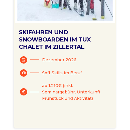
SKIFAHREN UND
SNOWBOARDEN IM TUX
CHALET IM ZILLERTAL
Dezember 2026
event
Soft Skills im Beruf
school
ab 1.210€ (inkl.
Seminargebühr, Unterkunft,
euro
Frühstück und Aktivität)