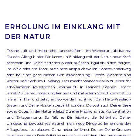
ERHOLUNG IM EINKLANG MIT
DER NATUR
Frische Luft und malerische Landschaften – im Wanderurlaub kannst
Du den Alltag hinter Dir lassen, in Einklang mit der Natur neue Kraft
sammeln und Deine Batterien wieder aufladen. Egal ob in den Bergen,
im Wald oder am Meer, auf einem anspruchsvollen Höhenwanderweg
oder bei einer gemütlichen Genusswanderung – beim Wandern sind
Körper und Seele im Einklang. Das macht Wanderurlaub zu einer der
erholsamsten Reiseformen überhaupt. In Deinem eigenen Tempo
lernst Du Deine Umgebung kennen und mit jedem Schritt kommst Du
mehr im Hier und Jetzt an. So werden nicht nur Dein Herz-Kreislauf-
System und Deine Muskeln gestärkt, sondern Du tust auch Deiner Seele
etwas Gutes. In der Natur erlebst Du eine Mischung aus Konzentration
und Entspannung. So fällt es Dir leichter, die Schönheit Deiner
Umgebung bewusst wahrzunehmen, neue Dinge zu lernen und den
Alltagsstress loszulassen. Ganz nebenbei lernst Du, an Deine Grenzen
zu gehen und so Dein Selbstbewusstsein zu stärken. Und wo schmeckt