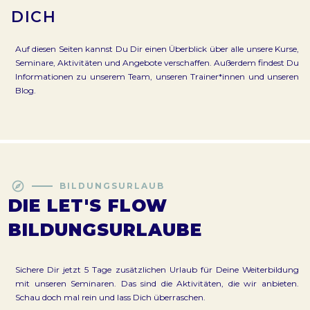
erfahrungsorientierten Methoden:
DICH
angeleitete Selbstreflexion
Journaling und strukturierte
Auf diesen Seiten kannst Du Dir einen Überblick über alle unsere Kurse,
Schreibübungen
Seminare, Aktivitäten und Angebote verschaffen. Außerdem findest Du
Austausch in der Gruppe
Informationen zu unserem Team, unseren Trainer*innen und unseren
praktische Entscheidungs‑Tools
Blog.
Visualisierungsübungen und
Zukunftsarbeit
Moderierte Diskussionen
Du arbeitest sowohl für Dich als auch gemeinsam mit der
Gruppe, in einem geschützten, wertschätzenden
explore
BILDUNGSURLAUB
Rahmen.
DIE LET'S FLOW
Zielgruppe:
BILDUNGSURLAUBE
Der Bildungsurlaub richtet sich an Erwachsene ab 18
Jahren, die sich mehr Klarheit, Orientierung und
Zuversicht im Alltag wünschen und bereit sind, sich
Sichere Dir jetzt 5 Tage zusätzlichen Urlaub für Deine Weiterbildung
reflektiert mit ihren eigenen Entscheidungen
mit unseren Seminaren. Das sind die Aktivitäten, die wir anbieten.
auseinanderzusetzen. Es sind keine Vorkenntnisse
Schau doch mal rein und lass Dich überraschen.
erforderlich.