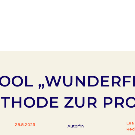
OOL „WUNDERFR
ETHODE ZUR P
Lea
28.8.2025
Autor*in
Red