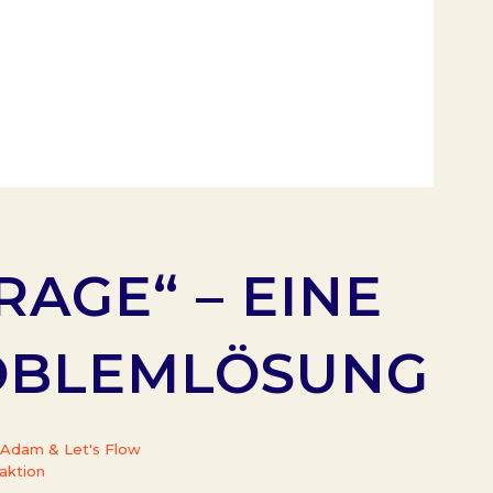
AGE“ – EINE
ROBLEMLÖSUNG
 Adam & Let's Flow
aktion