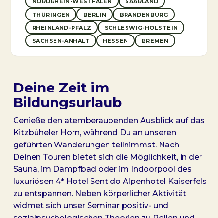
NORDRHEIN-WESTFALEN
SAARLAND
THÜRINGEN
BERLIN
BRANDENBURG
RHEINLAND-PFALZ
SCHLESWIG-HOLSTEIN
SACHSEN-ANHALT
HESSEN
BREMEN
Deine Zeit im
Bildungsurlaub
Genieße den atemberaubenden Ausblick auf das
Kitzbüheler Horn, während Du an unseren
geführten Wanderungen teilnimmst. Nach
Deinen Touren bietet sich die Möglichkeit, in der
Sauna, im Dampfbad oder im Indoorpool des
luxuriösen 4* Hotel Sentido Alpenhotel Kaiserfels
zu entspannen. Neben körperlicher Aktivität
widmet sich unser Seminar positiv- und
sozialpsychologischen Theorien zu Rollen und