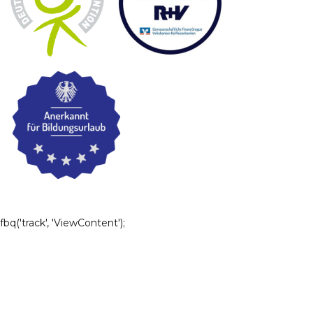
fbq('track', 'ViewContent');