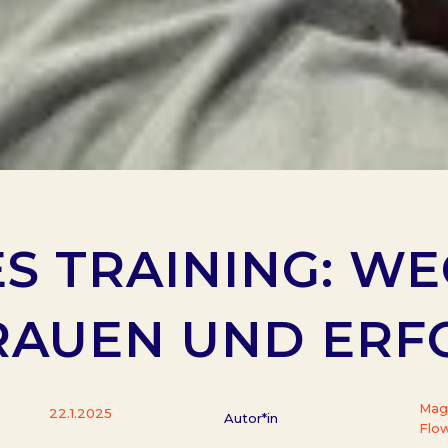
S TRAINING: W
RAUEN UND ERFO
Mag
22.1.2025
Autor*in
Flo