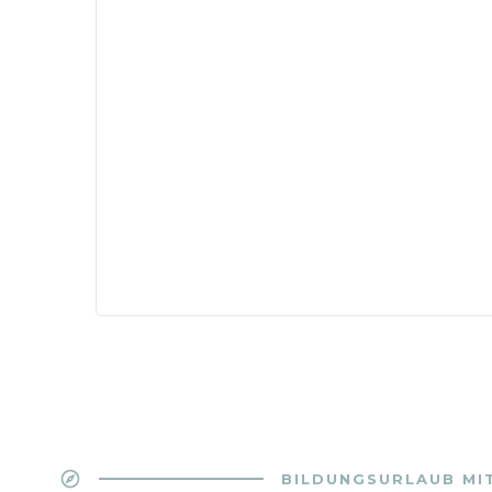
explore
BILDUNGSURLAUB MI