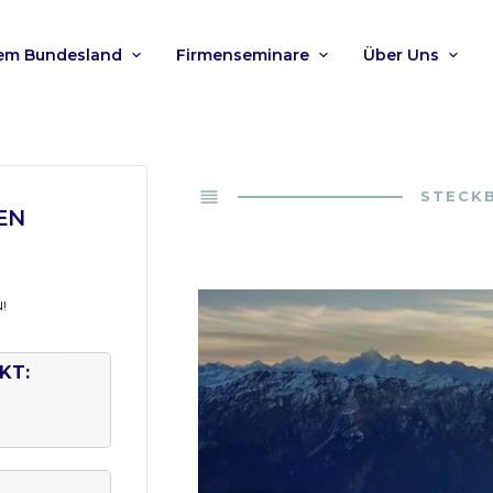
nem Bundesland
Firmenseminare
Über Uns
reorder
STECKB
EN
!
KT: