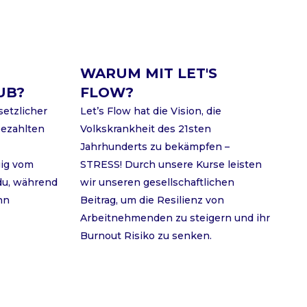
WARUM MIT LET'S
UB?
FLOW?
setzlicher
Let’s Flow hat die Vision, die
bezahlten
Volkskrankheit des 21sten
Jahrhunderts zu bekämpfen –
gig vom
STRESS! Durch unsere Kurse leisten
 du, während
wir unseren gesellschaftlichen
hn
Beitrag, um die Resilienz von
Arbeitnehmenden zu steigern und ihr
Burnout Risiko zu senken.