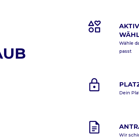
AKTIV
WÄH
Wähle da
AUB
passt
PLAT
Dein Pla
ANTR
Wir schi