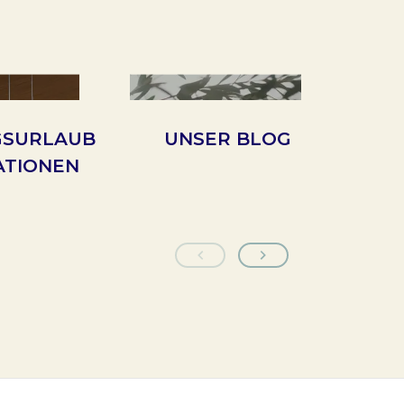
GSURLAUB
UNSER BLOG
U
ATIONEN