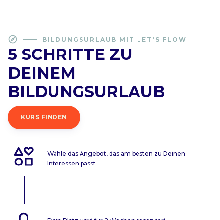
explore
BILDUNGSURLAUB MIT LET'S FLOW
5 SCHRITTE ZU
DEINEM
BILDUNGSURLAUB
KURS FINDEN
Wähle das Angebot, das am besten zu Deinen
Interessen passt