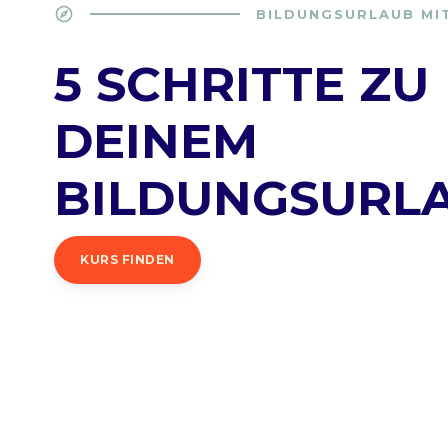
explore
BILDUNGSURLAUB MI
5 SCHRITTE ZU
DEINEM
BILDUNGSURL
KURS FINDEN