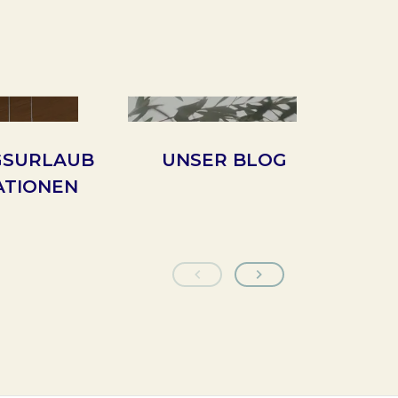
GSURLAUB
UNSER BLOG
U
ATIONEN