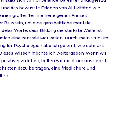
n, anstatt sich von Unveränderbarem entmutigen zu
ld und das bewusste Erleben von Aktivitäten wie
einen großer Teil meiner eigenen Freizeit
er Baustein, um eine ganzheitliche mentale
elas Worte, dass Bildung die stärkste Waffe ist,
 mich eine zentrale Motivation. Durch mein Studium
g für Psychologie habe ich gelernt, wie sehr uns
. Dieses Wissen möchte ich weitergeben. Wenn wir
sitiver zu leben, helfen wir nicht nur uns selbst,
ritten dazu beitragen, eine friedlichere und
lten.