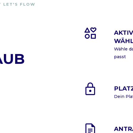
T LET'S FLOW
AKTIV
WÄH
Wähle da
AUB
passt
PLAT
Dein Pla
ANTR