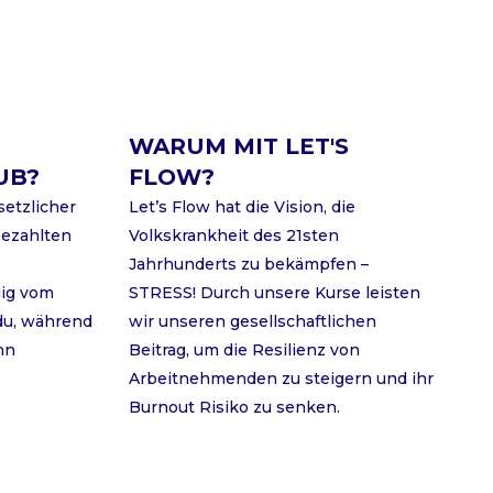
WARUM MIT LET'S
UB?
FLOW?
setzlicher
Let’s Flow hat die Vision, die
bezahlten
Volkskrankheit des 21sten
Jahrhunderts zu bekämpfen –
gig vom
STRESS! Durch unsere Kurse leisten
 du, während
wir unseren gesellschaftlichen
hn
Beitrag, um die Resilienz von
Arbeitnehmenden zu steigern und ihr
Burnout Risiko zu senken.