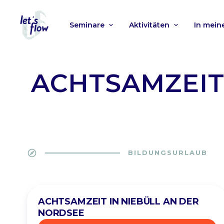
Seminare
Aktivitäten
In mei
ACHTSAMZEIT
explore
BILDUNGSURLAUB
ACHTSAMZEIT IN NIEBÜLL AN DER
NORDSEE