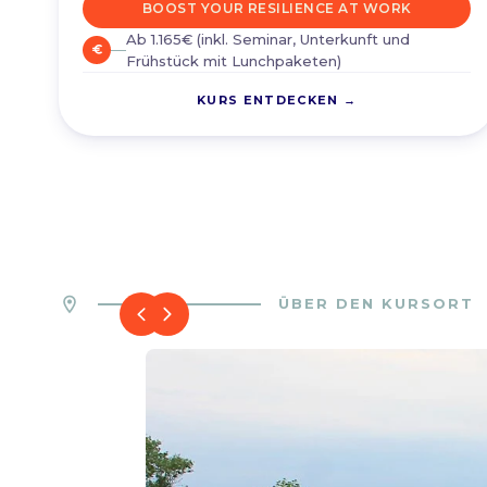
BOOST YOUR RESILIENCE AT WORK
Ab 1.165€ (inkl. Seminar, Unterkunft und
euro
Frühstück mit Lunchpaketen)
KURS ENTDECKEN →
location_on
ÜBER DEN KURSORT