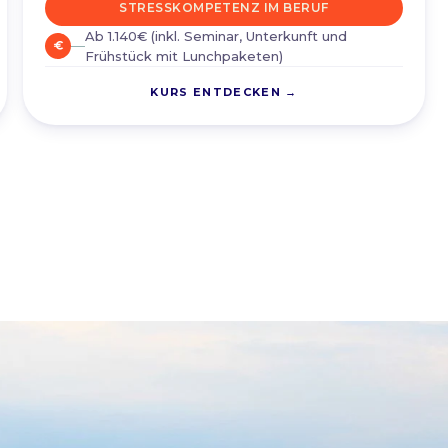
STRESSKOMPETENZ IM BERUF
Ab 1.140€ (inkl. Seminar, Unterkunft und
euro
Frühstück mit Lunchpaketen)
KURS ENTDECKEN →