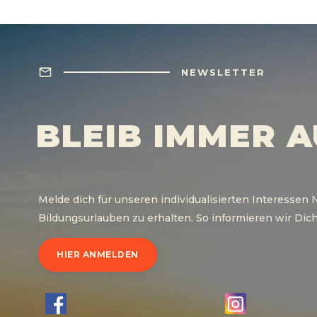
Frühjahr (März - Mai)
Herbst (Sept. - Nov.)
mail
NEWSLETTER
BLEIB IMMER 
Melde dich für unseren individualisierten Interesse
Bildungsurlauben zu erhalten. So informieren wir Dich 
HIER ANMELDEN