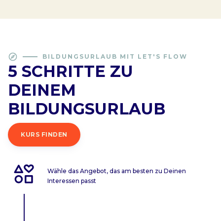
explore
BILDUNGSURLAUB MIT LET'S FLOW
5 SCHRITTE ZU
DEINEM
BILDUNGSURLAUB
KURS FINDEN
Wähle das Angebot, das am besten zu Deinen
Interessen passt