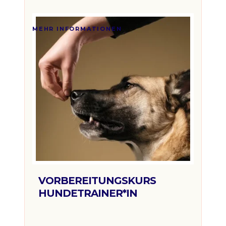
euro
999€
MEHR INFORMATIONEN
VORBEREITUNGSKURS
HUNDETRAINER*IN