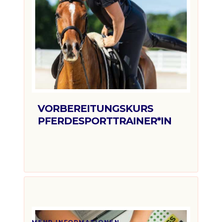
VORBEREITUNGSKURS
PFERDESPORTTRAINER*IN
euro
Ab 1.210€
MEHR INFORMATIONEN