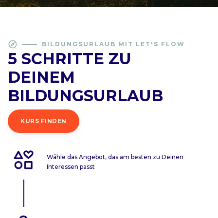
explore
BILDUNGSURLAUB MIT LET'S FLOW
5 SCHRITTE ZU
DEINEM
BILDUNGSURLAUB
KURS FINDEN
Wähle das Angebot, das am besten zu Deinen
Interessen passt