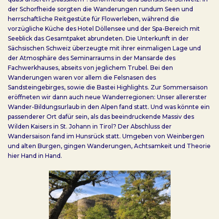
der Schorfheide sorgten die Wanderungen rundum Seen und
herrschaftliche Reitgestüte für Flowerleben, während die
vorzügliche Küche des Hotel Döllensee und der Spa-Bereich mit
Seeblick das Gesamtpaket abrundeten. Die Unterkunft in der
Sächsischen Schweiz überzeugte mit ihrer einmaligen Lage und
der Atmosphäre des Seminarraums in der Mansarde des
Fachwerkhauses, abseits von jeglichem Trubel. Bei den
Wanderungen waren vor allem die Felsnasen des
Sandsteingebirges, sowie die Bastei Highlights. Zur Sommersaison
eröffneten wir dann auch neue Wanderregionen: Unser allererster
Wander-Bildungsurlaub in den Alpen fand statt. Und was könnte ein
passenderer Ort dafür sein, als das beeindruckende Massiv des
Wilden Kaisers in St. Johann in Tirol? Der Abschluss der
Wandersaison fand im Hunsrück statt. Umgeben von Weinbergen
und alten Burgen, gingen Wanderungen, Achtsamkeit und Theorie
hier Hand in Hand.