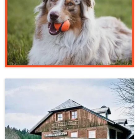
Vorbereitungskurs Hundetrainer*in In
Hanau
999 €
Stressbewältigung & Achtsamkeit
Wandern Im Schwarzwald