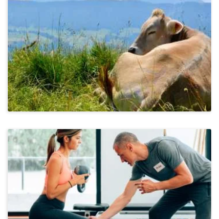
Wandern Im Allgäu
Ab 1.300€
Bewegung & Ernährung
Kraftsport In Bad Griesbach