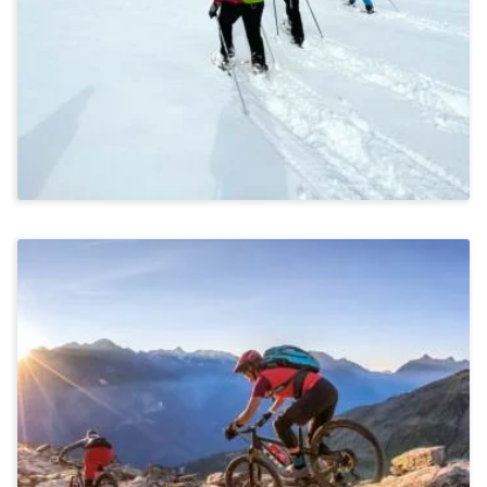
Tirol
Ab 1.345€
Stressbewältigung & Achtsamkeit, Kommunikation &
Miteinander, Bewegung & Ernährung
Mountainbiken In Sölden
Ab 1.245€