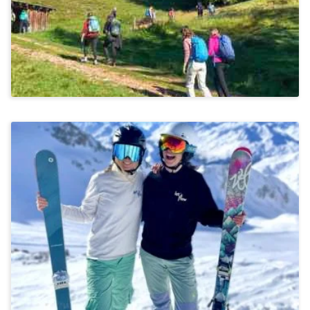
Ab 1.345€
Stressbewältigung & Achtsamkeit, Kommunikation &
Miteinander
Skifahren Und Snowboarden In Kaprun
Im Salzburger Land
Ab 1.520€