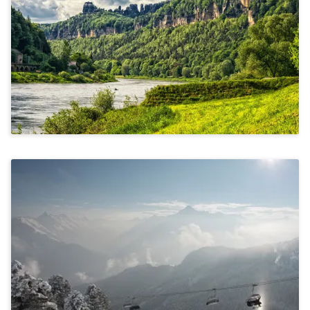
(Lichtenhainer Wasserfall)
Ab 1.185€
Kommunikation & Miteinander, Stressbewältigung &
Achtsamkeit
Skifahren Und Snowboarden Im
Zillertal/Tuxertal Chalet
Ab 1.210€