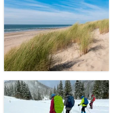
Stressbewältigung & Achtsamkeit
AchtsamZeit In Niebüll An Der Nordsee
Ab 1.140€
Stressbewältigung & Achtsamkeit
Schneeschuhwandern In Kirchdorf In