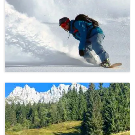
Skifahren/ Snowboarden Und Langlauf In
Seefeld In Tirol
Ab 1.470€
Stressbewältigung & Achtsamkeit, Kommunikation &
Miteinander
Wandern In Kaprun Im Salzburger Land