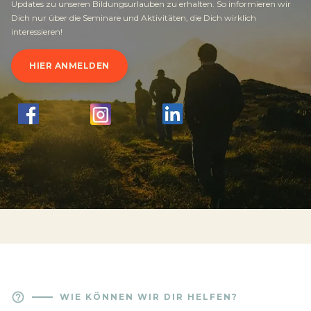
Updates zu unseren Bildungsurlauben zu erhalten. So informieren wir
Dich nur über die Seminare und Aktivitäten, die Dich wirklich
interessieren!
HIER ANMELDEN
help_outline
WIE KÖNNEN WIR DIR HELFEN?