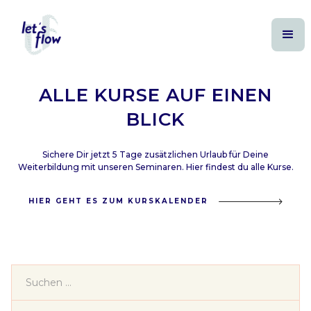
Winter (Dez. - Feb.)
Herbst (Sept. - Nov.)
Sommer (Juni - Aug.)
Frühjahr (März - Mai)
ALLE KURSE AUF EINEN
BLICK
Sichere Dir jetzt 5 Tage zusätzlichen Urlaub für Deine
Weiterbildung mit unseren Seminaren. Hier findest du alle Kurse.
HIER GEHT ES ZUM KURSKALENDER