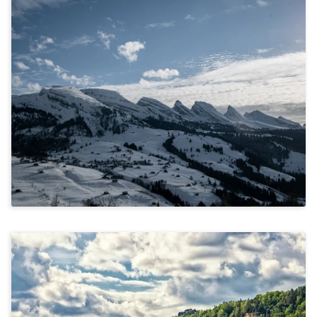
Stressbewältigung & Achtsamkeit, Kommunikation &
Miteinander
Skifahren Und Snowboarden In St.
Johann In Tirol
Ab 1.255€
Stressbewältigung & Achtsamkeit, Kommunikation &
Miteinander, Bewegung & Ernährung
Wandern In Der Sächsischen Schweiz