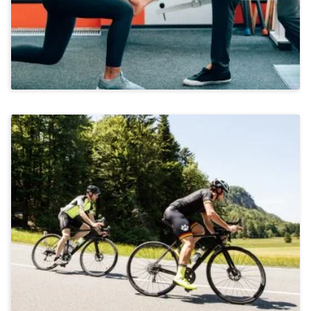
Ab 1.555€
Stressbewältigung & Achtsamkeit, Kommunikation &
Miteinander
Rennradfahren In Fuschl Am See
Ab 1.535 €