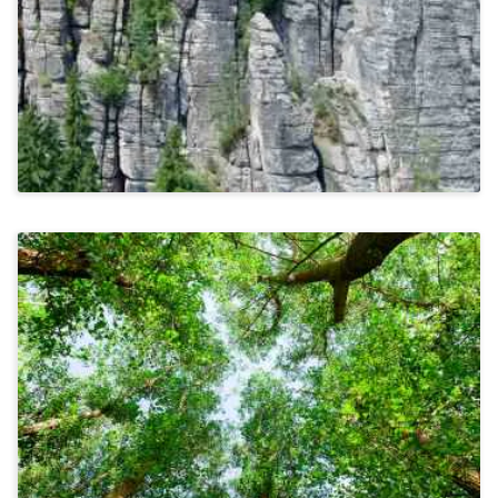
(Margaretenhof)
Ab 1.255€
Stressbewältigung & Achtsamkeit
Wandern In Schmallenberg Im Sauerland
Ab 1.420€