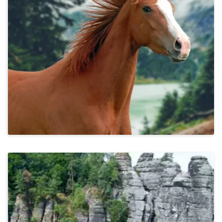
Kommunikation & Miteinander
Vorbereitungskurs Pferdesporttrainer*in
Auf Wangerooge
999€
Stressbewältigung & Achtsamkeit, Kommunikation &
Miteinander
Wandern In Der Sächsischen Schweiz