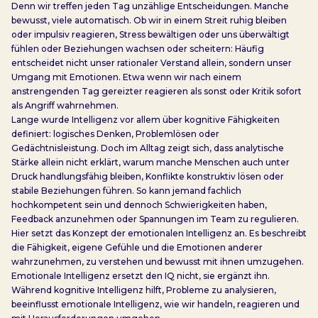
Denn wir treffen jeden Tag unzählige Entscheidungen. Manche
bewusst, viele automatisch. Ob wir in einem Streit ruhig bleiben
oder impulsiv reagieren, Stress bewältigen oder uns überwältigt
fühlen oder Beziehungen wachsen oder scheitern: Häufig
entscheidet nicht unser rationaler Verstand allein, sondern unser
Umgang mit Emotionen. Etwa wenn wir nach einem
anstrengenden Tag gereizter reagieren als sonst oder Kritik sofort
als Angriff wahrnehmen.
Lange wurde Intelligenz vor allem über kognitive Fähigkeiten
definiert: logisches Denken, Problemlösen oder
Gedächtnisleistung. Doch im Alltag zeigt sich, dass analytische
Stärke allein nicht erklärt, warum manche Menschen auch unter
Druck handlungsfähig bleiben, Konflikte konstruktiv lösen oder
stabile Beziehungen führen. So kann jemand fachlich
hochkompetent sein und dennoch Schwierigkeiten haben,
Feedback anzunehmen oder Spannungen im Team zu regulieren.
Hier setzt das Konzept der emotionalen Intelligenz an. Es beschreibt
die Fähigkeit, eigene Gefühle und die Emotionen anderer
wahrzunehmen, zu verstehen und bewusst mit ihnen umzugehen.
Emotionale Intelligenz ersetzt den IQ nicht, sie ergänzt ihn.
Während kognitive Intelligenz hilft, Probleme zu analysieren,
beeinflusst emotionale Intelligenz, wie wir handeln, reagieren und