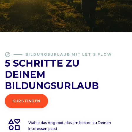
explore
BILDUNGSURLAUB MIT LET'S FLOW
5 SCHRITTE ZU
DEINEM
BILDUNGSURLAUB
KURS FINDEN
Wähle das Angebot, das am besten zu Deinen
Interessen passt