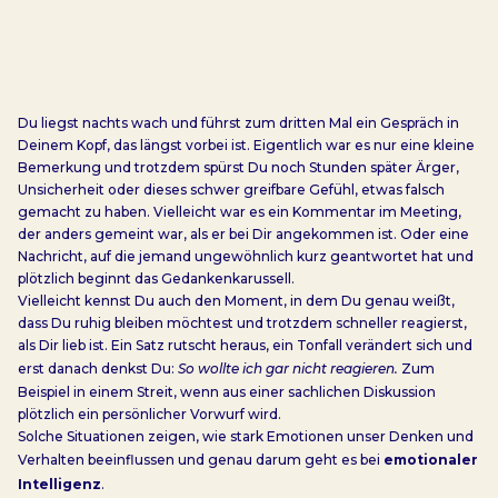
Du liegst nachts wach und führst zum dritten Mal ein Gespräch in
Deinem Kopf, das längst vorbei ist. Eigentlich war es nur eine kleine
Bemerkung und trotzdem spürst Du noch Stunden später Ärger,
Unsicherheit oder dieses schwer greifbare Gefühl, etwas falsch
gemacht zu haben. Vielleicht war es ein Kommentar im Meeting,
der anders gemeint war, als er bei Dir angekommen ist. Oder eine
Nachricht, auf die jemand ungewöhnlich kurz geantwortet hat und
plötzlich beginnt das Gedankenkarussell.
Vielleicht kennst Du auch den Moment, in dem Du genau weißt,
dass Du ruhig bleiben möchtest und trotzdem schneller reagierst,
als Dir lieb ist. Ein Satz rutscht heraus, ein Tonfall verändert sich und
erst danach denkst Du:
So wollte ich gar nicht reagieren.
Zum
Beispiel in einem Streit, wenn aus einer sachlichen Diskussion
plötzlich ein persönlicher Vorwurf wird.
Solche Situationen zeigen, wie stark Emotionen unser Denken und
Verhalten beeinflussen und genau darum geht es bei
emotionaler
Intelligenz
.